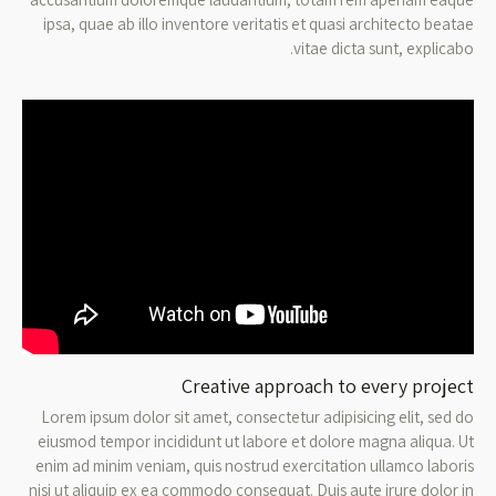
ipsa, quae ab illo inventore veritatis et quasi architecto beatae
vitae dicta sunt, explicabo.
Creative approach to every project
Lorem ipsum dolor sit amet, consectetur adipisicing elit, sed do
eiusmod tempor incididunt ut labore et dolore magna aliqua. Ut
enim ad minim veniam, quis nostrud exercitation ullamco laboris
nisi ut aliquip ex ea commodo consequat. Duis aute irure dolor in