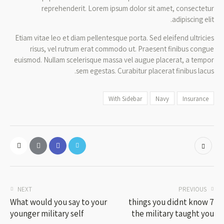
reprehenderit. Lorem ipsum dolor sit amet, consectetur
adipiscing elit.
Etiam vitae leo et diam pellentesque porta. Sed eleifend ultricies
risus, vel rutrum erat commodo ut. Praesent finibus congue
euismod. Nullam scelerisque massa vel augue placerat, a tempor
sem egestas. Curabitur placerat finibus lacus.
With Sidebar
Navy
Insurance
NEXT
PREVIOUS
What would you say to your
7 things you didnt know
younger military self
the military taught you