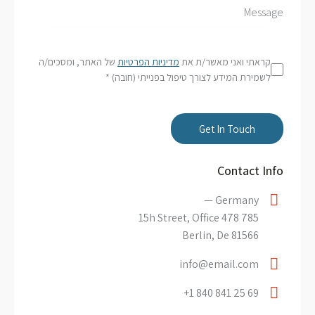
קראתי ואני מאשר/ת את
מדיניות הפרטיות
של האתר, ומסכים/ה
לשמירת המידע לצורך טיפול בפנייתי (חובה) *
Contact Info
Germany —
785 15h Street, Office 478
Berlin, De 81566
info@email.com
+1 840 841 25 69