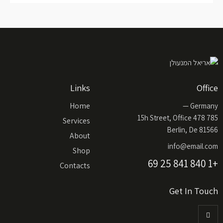
Links
Office
Home
Germany —
785 15h Street, Office 478
Services
Berlin, De 81566
About
info@email.com
Shop
+1 840 841 25 69
Contacts
Get In Touch