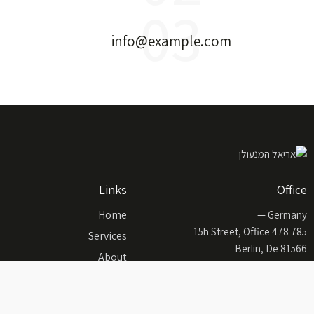
03
info@example.com
Links
Office
Home
Germany —
785 15h Street, Office 478
Services
Berlin, De 81566
About
info@email.com
Shop
+1 840 841 25 69
Contacts